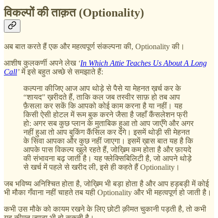
विकल्पों की ताक़त (Optionality)
अब बात करते हैं एक और महत्वपूर्ण संकल्पना की, Optionality की।
आशीष कुलकर्णी अपने लेख
‘
In Which Attie Teaches Us About A Long
Call
’
में इसे बहुत अच्छे से समझाते हैं:
कल्पना कीजिए आज आप थोड़े से पैसे या मेहनत ख़र्च कर के
“शायद” ख़रीदते हैं, ताकि कल जब तस्वीर साफ़ हो तब आप
फ़ैसला कर सकें कि आपको कोई काम करना है या नहीं। यह
किसी ऐसी होटल में रूम बुक करने जैसा है जहाँ कैंसलेशन फ्री
हो: अगर सब कुछ प्लान के मुताबिक हुआ तो आप जाएँगे और अगर
नहीं हुआ तो आप बुकिंग कैंसिल कर देंगे। इसमें थोड़ी सी मेहनत
के सिवा आपका और कुछ नहीं जाएगा। इसमें ख़ास बात यह है कि
आपके पास विकल्प खुले रहते हैं, जोख़िम कम होता है और फ़ायदे
की संभावना बढ़ जाती है। यह फ्लेक्सिबिलिटी है, जो आपने थोड़े
से खर्च में पहले से खरीद ली, इसे ही कहते हैं Optionality।
जब भविष्य अनिश्चित होता है, जोख़िम भी बड़ा होता है और आप हड़बड़ी में कोई
भी मौका गँवाना नहीं चाहते तब यही Optionality और भी महत्वपूर्ण हो जाती है।
कभी उस मौके को कायम रखने के लिए छोटी क़ीमत चुकानी पड़ती है, तो कभी
यह क़ीमत ज़्यादा भी हो सकती है।