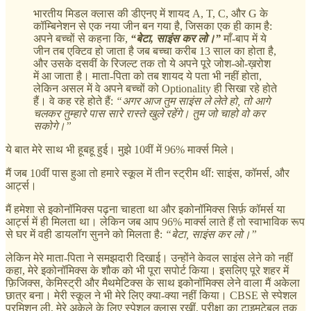
भारतीय मिडल क्लास की डीएनए में शायद A, T, C, और G के
कॉम्बिनेशन से एक नया जीन बन गया है, जिसका एक ही काम है:
अपने बच्चों से कहना कि,
“बेटा, साइंस कर लो।”
माँ-बाप में ये
जीन तब एक्टिव हो जाता है जब बच्चा करीब 13 साल का होता है,
और उसके दसवीं के रिजल्ट तक तो ये अपने पूरे जोश-ओ-ख़रोश
में आ जाता है। माता-पिता को तब शायद ये पता भी नहीं होता,
लेकिन असल में वे अपने बच्चों को Optionality ही सिखा रहे होते
हैं। वे कह रहे होते हैं:
“अगर आज तुम साइंस ले लेते हो, तो आगे
चलकर तुम्हारे पास सारे रास्ते खुले रहेंगे। तुम जो चाहो वो कर
सकोगे।”
ये बात मेरे साथ भी हूबहू हुई। मुझे 10वीं में 96% मार्क्स मिले।
मैं जब 10वीं पास हुआ तो हमारे स्कूल में तीन स्ट्रीम थीं: साइंस, कॉमर्स, और
आर्ट्स।
मैं हमेशा से इकोनॉमिक्स पढ़ना चाहता था और इकोनॉमिक्स सिर्फ़ कॉमर्स या
आर्ट्स में ही मिलता था। लेकिन जब आप 96% मार्क्स लाते हैं तो स्वाभाविक रूप
से घर में वही डायलॉग सुनने को मिलता है:
“बेटा, साइंस कर लो।”
लेकिन मेरे माता-पिता ने समझदारी दिखाई। उन्होंने केवल साइंस लेने को नहीं
कहा, मेरे इकोनॉमिक्स के शौक को भी पूरा सपोर्ट किया। इसलिए पूरे शहर में
फ़िजिक्स, केमिस्ट्री और मैथमेटिक्स के साथ इकोनॉमिक्स लेने वाला मैं अकेला
छात्र बना। मेरी स्कूल ने भी मेरे लिए क्या-क्या नहीं किया। CBSE से स्पेशल
परमिशन ली, मेरे अकेले के लिए स्पेशल क्लास रखीं, परीक्षा का टाइमटेबल तक