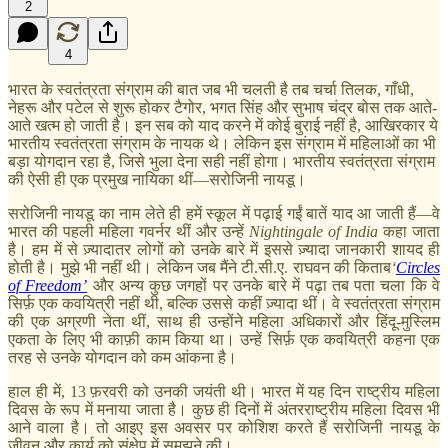
2
4
भारत के स्वतंत्रता संग्राम की बात जब भी चलती है तब चर्चा तिलक, गाँधी,
नेहरू और पटेल से शुरू होकर टैगोर, भगत सिंह और सुभाष चंद्र बोस तक आते-
आते खत्म हो जाती है। इन सब को याद करने में कोई बुराई नहीं है, आखिरकार ये
भारतीय स्वतंत्रता संग्राम के नायक थे। लेकिन इस संग्राम में महिलाओं का भी
बड़ा योगदान रहा है, जिसे भुला देना सही नहीं होगा। भारतीय स्वतंत्रता संग्राम
की ऐसी ही एक प्रमुख नायिका थीं—सरोजिनी नायडू।
सरोजिनी नायडू का नाम लेते ही हमें स्कूल में पढ़ाई गईं बातें याद आ जाती हैं—वे
भारत की पहली महिला गवर्नर थीं और उन्हें
Nightingale of India
कहा जाता
है। हम में से ज़्यादातर लोगों को उनके बारे में इससे ज़्यादा जानकारी शायद ही
होती है। मुझे भी नहीं थी। लेकिन जब मैंने टी.सी.ए. राघवन की किताब
‘
Circles
of Freedom’
और अन्य कुछ जगहों पर उनके बारे में पढ़ा तब पता चला कि वे
सिर्फ़ एक कवयित्री नहीं थी, बल्कि उससे कहीं ज़्यादा थीं। वे स्वतंत्रता संग्राम
की एक अग्रणी नेता थीं, साथ ही उन्होंने महिला अधिकारों और हिंदू-मुस्लिम
एकता के लिए भी काफ़ी काम किया था। उन्हें सिर्फ़ एक कवयित्री कहना एक
तरह से उनके योगदान को कम आंकना है।
हाल ही में, 13 फ़रवरी को उनकी जयंती थी। भारत में यह दिन राष्ट्रीय महिला
दिवस के रूप में मनाया जाता है। कुछ ही दिनों में अंतरराष्ट्रीय महिला दिवस भी
आने वाला है। तो आइए इस अवसर पर कोशिश करते हैं सरोजिनी नायडू के
जीवन और कार्य को संक्षेप में समझने की।