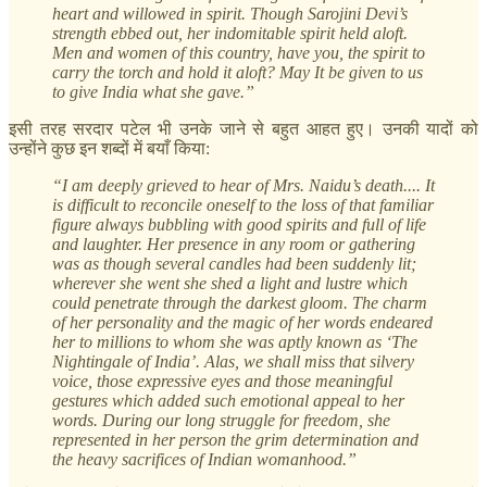
heart and willowed in spirit. Though Sarojini Devi’s
strength ebbed out, her indomitable spirit held aloft.
Men and women of this country, have you, the spirit to
carry the torch and hold it aloft? May It be given to us
to give India what she gave.”
इसी तरह सरदार पटेल भी उनके जाने से बहुत आहत हुए। उनकी यादों को
उन्होंने कुछ इन शब्दों में बयाँ किया:
“I am deeply grieved to hear of Mrs. Naidu’s death.... It
is difficult to reconcile oneself to the loss of that familiar
figure always bubbling with good spirits and full of life
and laughter. Her presence in any room or gathering
was as though several candles had been suddenly lit;
wherever she went she shed a light and lustre which
could penetrate through the darkest gloom. The charm
of her personality and the magic of her words endeared
her to millions to whom she was aptly known as ‘The
Nightingale of India’. Alas, we shall miss that silvery
voice, those expressive eyes and those meaningful
gestures which added such emotional appeal to her
words. During our long struggle for freedom, she
represented in her person the grim determination and
the heavy sacrifices of Indian womanhood.”