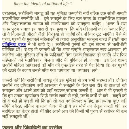
them the ideals of national life.”
दरअसल, सरोजिनी नायडू की यह भूमिका कमज़ोरी नहीं बल्कि एक सोची-समझी
राजनीतिक रणनीति थी। इसे समझने के लिए उस समय के राजनीतिक हालात
और पितृसत्तात्मक समाज की मानसिकता को समझना चाहिए। भारत में उस
समय पुरुष समाज इस बात से डरा हुआ था कि यदि महिलाओं को अधिकार मिले,
तो वे विलायती औरतों जैसी
निरंकुश
हो जाएँगी और परिवार टूट जाएँगे। वैसे भी
पुरुष, पुरुषों के मुकाबले महिलाओं से ज़्यादा असुरक्षित महसूस करते हैं (यही बात
वर्जिनिया वुल्फ़
ने भी कही है)। सरोजिनी पुरुषों की इस भावना से भलीभाँती
परिचित थीं। वे यह भी जानती थीं कि अगर उन्होंने आक्रामक रुख अपनाया, तो
कांग्रेस और मुस्लिम लीग के रूढ़िवादी नेता उनके खिलाफ़ हो जाएँगे और फिर
महिलाओं को मताधिकार मिलना और भी मुश्किल हो जाएगा। इसलिए शायद
उन्होंने महिला अधिकारों की माँग को कुछ इस तरह से पेश किया कि वह पुरुषों
को खतरे के बजाय उनसे माँगा गया ‘उपहार’ या ‘उपकार’ लगे।
ज़रूरी नहीं कि सरोजिनी नायडू की इस भूमिका से हम सभी सहमत हों। लेकिन
उन्होंने यह दृष्टिकोण क्यों अपनाया ये समझने के लिए उस दौर के हालातों को
समझना और अपने आप को वहाँ रखकर सोचना ज़रूरी है। और ये भी ज़रूरी है
कि हम उनका मूल्यांकन सिर्फ़ उनके शब्दों से नहीं, उनके कर्मों से करें। कहने को
तो वे भले ही कहती थीं कि हमें तो बस मताधिकार चाहिए, हम ज़्यादा कुछ नहीं
माँगेगे वगैरह, लेकिन वास्तव जीवन में तो वे हर मोर्चे का नेतृत्व करती थीं, हर
महफ़िल का केंद्र होती थीं और अपने आप को किसी भी पुरुष से रत्तीभर भी कम
नहीं समझती थीं।
एकता और ज़िंदादिली का प्रतीक