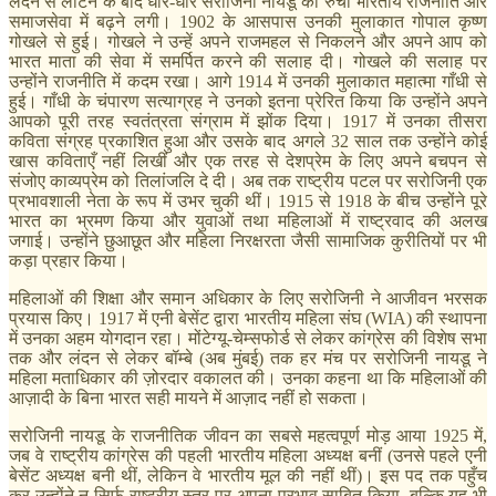
लंदन से लौटने के बाद धीरे-धीरे सरोजिनी नायडू की रुची भारतीय राजनीति और
समाजसेवा में बढ़ने लगी। 1902 के आसपास उनकी मुलाकात गोपाल कृष्ण
गोखले से हुई। गोखले ने उन्हें अपने राजमहल से निकलने और अपने आप को
भारत माता की सेवा में समर्पित करने की सलाह दी। गोखले की सलाह पर
उन्होंने राजनीति में कदम रखा। आगे 1914 में उनकी मुलाकात महात्मा गाँधी से
हुई। गाँधी के चंपारण सत्याग्रह ने उनको इतना प्रेरित किया कि उन्होंने अपने
आपको पूरी तरह स्वतंत्रता संग्राम में झोंक दिया। 1917 में उनका तीसरा
कविता संग्रह प्रकाशित हुआ और उसके बाद अगले 32 साल तक उन्होंने कोई
खास कविताएँ नहीं लिखीं और एक तरह से देशप्रेम के लिए अपने बचपन से
संजोए काव्यप्रेम को तिलांजलि दे दी। अब तक राष्ट्रीय पटल पर सरोजिनी एक
प्रभावशाली नेता के रूप में उभर चुकी थीं। 1915 से 1918 के बीच उन्होंने पूरे
भारत का भ्रमण किया और युवाओं तथा महिलाओं में राष्ट्रवाद की अलख
जगाई। उन्होंने छुआछूत और महिला निरक्षरता जैसी सामाजिक कुरीतियों पर भी
कड़ा प्रहार किया।
महिलाओं की शिक्षा और समान अधिकार के लिए सरोजिनी ने आजीवन भरसक
प्रयास किए। 1917 में एनी बेसेंट द्वारा भारतीय महिला संघ (WIA) की स्थापना
में उनका अहम योगदान रहा। मोंटेग्यू-चेम्सफोर्ड से लेकर कांग्रेस की विशेष सभा
तक और लंदन से लेकर बॉम्बे (अब मुंबई) तक हर मंच पर सरोजिनी नायडू ने
महिला मताधिकार की ज़ोरदार वकालत की। उनका कहना था कि महिलाओं की
आज़ादी के बिना भारत सही मायने में आज़ाद नहीं हो सकता।
सरोजिनी नायडू के राजनीतिक जीवन का सबसे महत्वपूर्ण मोड़ आया 1925 में,
जब वे राष्ट्रीय कांग्रेस की पहली भारतीय महिला अध्यक्ष बनीं (उनसे पहले एनी
बेसेंट अध्यक्ष बनी थीं, लेकिन वे भारतीय मूल की नहीं थीं)। इस पद तक पहुँच
कर उन्होंने न सिर्फ़ राष्ट्रीय स्तर पर अपना प्रभाव साबित किया, बल्कि यह भी