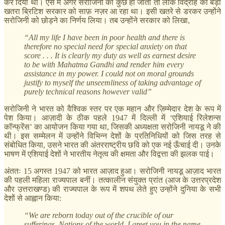
कर दिया था। ऐसे में अगर सरोजिनी को कुछ हो जाता तो लोक विद्रोह का बड़ा
खतरा ब्रिटिश सरकार को साफ़ नज़र आ रहा था। इसी खतरे से डरकर उन्होंने
सरोजिनी को छोड़ने का निर्णय लिया। तब उन्होंने सरकार को लिखा,
“All my life I have been in poor health and there is
therefore no special need for special anxiety on that
score . . . It is clearly my duty as well as earnest desire
to be with Mahatma Gandhi and render him every
assistance in my power. I could not on moral grounds
justify to myself the unseemliness of taking advantage of
purely technical reasons however valid”
सरोजिनी ने भारत को वैश्विक स्तर पर एक महान और ज़िम्मेदार देश के रूप में
पेश किया। आज़ादी के ठीक पहले 1947 में दिल्ली में ‘एशियाई रिलेशन्स
कॉन्फ्रेंस’ का आयोजन किया गया था, जिसकी अध्यक्षता सरोजिनी नायडू ने की
थी। इस सम्मेलन में उन्होंने विभिन्न देशों के प्रतिनिधियों को जिस तरह से
संबोधित किया, उसने भारत की अंतरराष्ट्रीय छवि को एक नई ऊँचाई दी। उनके
भाषण में एशियाई देशों ने भारतीय नेतृत्व की क्षमता और विद्वत्ता की झलक पाई।
अंततः 15 अगस्त 1947 को भारत आज़ाद हुआ। सरोजिनी नायडू आज़ाद भारत
की पहली महिला राज्यपाल बनीं। तत्कालीन संयुक्त प्रांत (आज के उत्तरप्रदेश
और उत्तराखण्ड) की राज्यपाल के रूप में शपथ लेते हुए उन्होंने दुनिया के सभी
देशों से आह्वान किया:
“We are reborn today out of the crucible of our
sufferings, Nations of the world, I greet you in the name