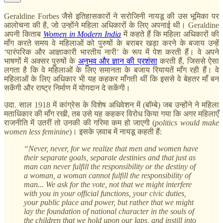
Geraldine Forbes जैसे इतिहासकारों ने सरोजिनी नायडू की उस भूमिका पर
आलोचना की है, जो उन्होंने महिला अधिकारों के लिए अपनाई थी। Geraldine
अपनी किताब
Women in Modern India
में कहते हैं कि महिला अधिकारों की
माँग करते समय वे महिलाओं को पुरुषों के बराबर खड़ा करने के बजाय उन्हें
‘पारंपरिक और आज्ञाकारी भारतीय नारी’ के रूप में पेश करती हैं। वे अपने
भाषणों में अक्सर पुरुषों के
अनुभव और ज्ञान की प्रशंसा
करती हैं, जिससे ऐसा
लगता है कि वे महिलाओं के लिए समानता के बजाय रियायतें माँग रही हैं। वे
महिलाओं के लिए अधिकार भी यह कहकर माँगती थीं कि इससे वे बेहतर माँ बन
सकेंगी और राष्ट्र निर्माण में योगदान दे सकेंगी।
उदा. साल 1918 में कांग्रेस के विशेष अधिवेशन में (बॉम्बे) जब उन्होंने ने महिला
मताधिकार की माँग रखी, तब उसे यह कहकर विरोध किया गया कि अगर महिलाएँ
राजनीति में उतरीं तो उनकी की गरिमा कम हो जाएगी (
politics would make
women less feminine
)। इसके ज़वाब में नायडू कहती हैं:
“Never, never, for we realize that men and women have
their separate goals, separate destinies and that just as
man can never fulfill the responsibility or the destiny of
a woman, a woman cannot fulfill the responsibility of
man... We ask for the vote, not that we might interfere
with you in your official functions, your civic duties,
your public place and power, but rather that we might
lay the foundation of national character in the souls of
the children that we hold upon our laps, and instill into