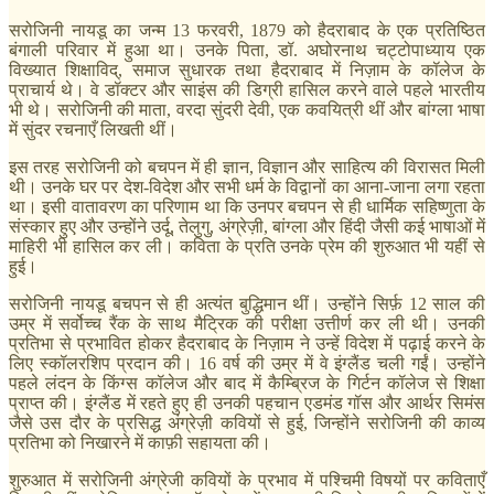
सरोजिनी नायडू का जन्म 13 फरवरी, 1879 को हैदराबाद के एक प्रतिष्ठित
बंगाली परिवार में हुआ था। उनके पिता, डॉ. अघोरनाथ चट्टोपाध्याय एक
विख्यात शिक्षाविद्, समाज सुधारक तथा हैदराबाद में निज़ाम के कॉलेज के
प्राचार्य थे। वे डॉक्टर और साइंस की डिग्री हासिल करने वाले पहले भारतीय
भी थे। सरोजिनी की माता, वरदा सुंदरी देवी, एक कवयित्री थीं और बांग्ला भाषा
में सुंदर रचनाएँ लिखती थीं।
इस तरह सरोजिनी को बचपन में ही ज्ञान, विज्ञान और साहित्य की विरासत मिली
थी। उनके घर पर देश-विदेश और सभी धर्म के विद्वानों का आना-जाना लगा रहता
था। इसी वातावरण का परिणाम था कि उनपर बचपन से ही धार्मिक सहिष्णुता के
संस्कार हुए और उन्होंने उर्दू, तेलुगु, अंग्रेज़ी, बांग्ला और हिंदी जैसी कई भाषाओं में
माहिरी भी हासिल कर ली। कविता के प्रति उनके प्रेम की शुरुआत भी यहीं से
हुई।
सरोजिनी नायडू बचपन से ही अत्यंत बुद्धिमान थीं। उन्होंने सिर्फ़ 12 साल की
उम्र में सर्वोच्च रैंक के साथ मैट्रिक की परीक्षा उत्तीर्ण कर ली थी। उनकी
प्रतिभा से प्रभावित होकर हैदराबाद के निज़ाम ने उन्हें विदेश में पढ़ाई करने के
लिए स्कॉलरशिप प्रदान की। 16 वर्ष की उम्र में वे इंग्लैंड चली गईं। उन्होंने
पहले लंदन के किंग्स कॉलेज और बाद में कैम्ब्रिज के गिर्टन कॉलेज से शिक्षा
प्राप्त की। इंग्लैंड में रहते हुए ही उनकी पहचान एडमंड गॉस और आर्थर सिमंस
जैसे उस दौर के प्रसिद्ध अंग्रेज़ी कवियों से हुई, जिन्होंने सरोजिनी की काव्य
प्रतिभा को निखारने में काफ़ी सहायता की।
शुरुआत में सरोजिनी अंग्रेजी कवियों के प्रभाव में पश्चिमी विषयों पर कविताएँ