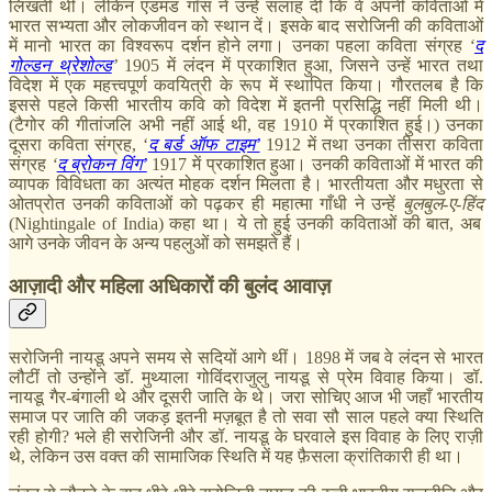
लिखती थीं। लेकिन एडमंड गॉस ने उन्हें सलाह दी कि वे अपनी कविताओं में
भारत सभ्यता और लोकजीवन को स्थान दें। इसके बाद सरोजिनी की कविताओं
में मानो भारत का विश्वरूप दर्शन होने लगा। उनका पहला कविता संग्रह
‘
द
गोल्डन थ्रेशोल्ड
’
1905 में लंदन में प्रकाशित हुआ, जिसने उन्हें भारत तथा
विदेश में एक महत्त्वपूर्ण कवयित्री के रूप में स्थापित किया। गौरतलब है कि
इससे पहले किसी भारतीय कवि को विदेश में इतनी प्रसिद्धि नहीं मिली थी।
(टैगोर की गीतांजलि अभी नहीं आई थी, वह 1910 में प्रकाशित हुई।) उनका
दूसरा कविता संग्रह, ‘
द बर्ड ऑफ टाइम’
1912 में तथा उनका तीसरा कविता
संग्रह
‘
द ब्रोकन विंग’
1917 में प्रकाशित हुआ। उनकी कविताओं में भारत की
व्यापक विविधता का अत्यंत मोहक दर्शन मिलता है। भारतीयता और मधुरता से
ओतप्रोत उनकी कविताओं को पढ़कर ही महात्मा गाँधी ने उन्हें
बुलबुल-ए-हिंद
(Nightingale of India) कहा था। ये तो हुई उनकी कविताओं की बात, अब
आगे उनके जीवन के अन्य पहलुओं को समझते हैं।
आज़ादी और महिला अधिकारों की बुलंद आवाज़
सरोजिनी नायडू अपने समय से सदियों आगे थीं। 1898 में जब वे लंदन से भारत
लौटीं तो उन्होंने डॉ. मुथ्याला गोविंदराजुलु नायडू से प्रेम विवाह किया। डॉ.
नायडू गैर-बंगाली थे और दूसरी जाति के थे। जरा सोचिए आज भी जहाँ भारतीय
समाज पर जाति की जकड़ इतनी मज़बूत है तो सवा सौ साल पहले क्या स्थिति
रही होगी? भले ही सरोजिनी और डॉ. नायडू के घरवाले इस विवाह के लिए राज़ी
थे, लेकिन उस वक्त की सामाजिक स्थिति में यह फ़ैसला क्रांतिकारी ही था।