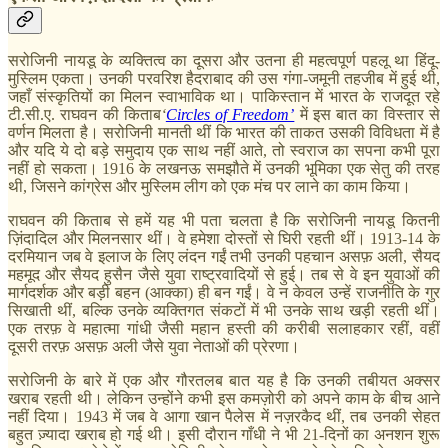
सरोजिनी नायडू के व्यक्तित्व का दूसरा और उतना ही महत्वपूर्ण पहलू था हिंदू-
मुस्लिम एकता। उनकी परवरिश हैदराबाद की उस गंगा-जमूनी तहजीब में हुई थी,
जहाँ संस्कृतियों का मिलन स्वाभाविक था। पाकिस्तान में भारत के राजदूत रहे
टी.सी.ए. राघवन की किताब
‘
Circles of Freedom’
में इस बात का विस्तार से
वर्णन मिलता है। सरोजिनी मानती थीं कि भारत की ताकत उसकी विविधता में है
और यदि ये दो बड़े समुदाय एक साथ नहीं आते, तो स्वराज का सपना कभी पूरा
नहीं हो सकता। 1916 के लखनऊ समझौते में उनकी भूमिका एक सेतु की तरह
थी, जिसने कांग्रेस और मुस्लिम लीग को एक मंच पर लाने का काम किया।
राघवन की किताब से हमें यह भी पता चलता है कि सरोजिनी नायडू कितनी
ज़िंदादिल और मिलनसार थीं। वे हमेशा दोस्तों से घिरी रहती थीं। 1913-14 के
दरमियान जब वे इलाज के लिए लंदन गईं तभी उनकी पहचान असफ़ अली, सैयद
महमूद और सैयद हुसैन जैसे युवा राष्ट्रवादियों से हुई। तब से वे इन युवाओं की
मार्गदर्शक और बड़ी बहन (आक्का) ही बन गईं। वे न केवल उन्हें राजनीति के गुर
सिखाती थीं, बल्कि उनके व्यक्तिगत संकटों में भी उनके साथ खड़ी रहती थीं।
एक तरफ़ वे महात्मा गांधी जैसी महान हस्ती की करीबी सलाहकार रहीं, वहीं
दूसरी तरफ़ असफ़ अली जैसे युवा नेताओं की प्रेरणा।
सरोजिनी के बारे में एक और गौरतलब बात यह है कि उनकी तबीयत अक्सर
खराब रहती थी। लेकिन उन्होंने कभी इस कमज़ोरी को अपने काम के बीच आने
नहीं दिया। 1943 में जब वे आगा खान पैलेस में नज़रकैद थीं, तब उनकी सेहत
बहुत ज़्यादा खराब हो गई थी। इसी दौरान गाँधी ने भी 21-दिनों का अनशन शुरू