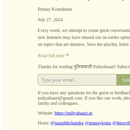
Pranay Kotasthane
·
July 27, 2024
Every week, we attempt to create great conversati
new listeners may have missed out on earlier episod
on topics that are timeless. Save the playlist, liste
Read full story
Thanks for reading पुलियाबाज़ी Puliyabaazi! Subscr
Sub
If you have any questions for the guest or feedback
puliyabaazi@gmail.com. If you like our work, plea
family and colleagues.
Website:
https://puliyabaazi.in
Hosts:
@saurabhchandra
@pranaykotas
@thescri