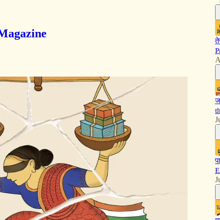
i Magazine
त
P
A
ज
t
J
प
E
J