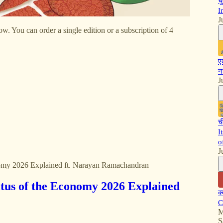
च
I
J
 You can order a single edition or a subscription of 4
ए
न
J
च
I
o
J
conomy 2026 Explained ft. Narayan Ramachandran
 Status of the Economy 2026 Explained
क
C
M
S