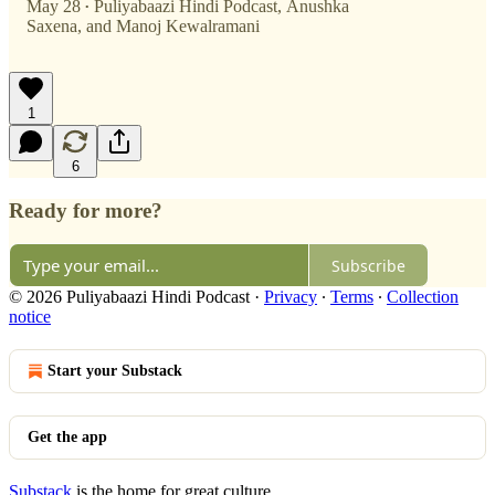
May 28
Puliyabaazi Hindi Podcast
,
Anushka
•
Saxena
, and
Manoj Kewalramani
1
6
Ready for more?
Subscribe
© 2026 Puliyabaazi Hindi Podcast
·
Privacy
∙
Terms
∙
Collection
notice
Start your Substack
Get the app
Substack
is the home for great culture