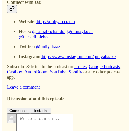
Connect with Us:
Website:
https://puliyabaazi.in
Hosts:
@saurabhchandra
@pranaykotas
@thescribblebee
Twitter:
@puliyabaazi
Instagram:
https://www.instagram.com/puliyabaazi/
Subscribe & listen to the podcast on
iTunes
,
Google Podcasts
,
Castbox
,
AudioBoom
,
YouTube
,
Spotify
or any other podcast
app.
Leave a comment
Discussion about this episode
Comments
Restacks