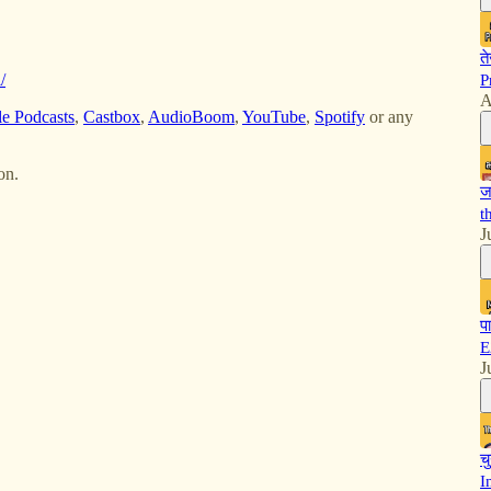
त
/
P
A
e Podcasts
,
Castbox
,
AudioBoom
,
YouTube
,
Spotify
or any
on.
ज
t
J
प
E
J
च
I