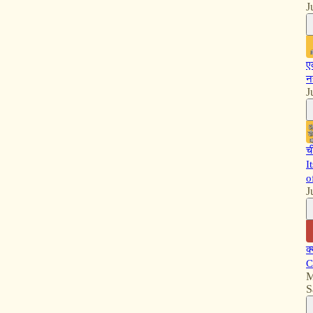
J
ए
न
J
च
I
o
J
क
C
M
S