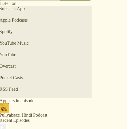
लग जाते हैं, तो हो जाती है पुलियाबाज़ी। तो आइए, शामिल
Listen on
हो जाइए हमारी पुलियाबाज़ी में जहां हम एक से एक दिलचस्प
Substack App
विषय की तह तक जाएँगे, वो भी आम बोलचाल की भाषा में।
Apple Podcasts
Spotify
YouTube Music
YouTube
Overcast
Pocket Casts
RSS Feed
Appears in episode
Puliyabaazi Hindi Podcast
Recent Episodes