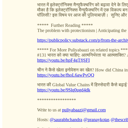
भारत में इलेक्ट्रॉनिक्स मैन्युफैक्चरिंग को बढ़ावा देने
मौका है कि इलेक्ट्रॉनिक्स मैन्युफैक्चरिंग में एक विकल्
पॉलिसी? इस विषय पर आज की पुलियाबाज़ी। सुनिए और ह
***** Further Reading *****
The problem with protectionism | Anticipating th
https://publicpolicy.substack.com/p/from-the-archi
***** For More Puliyabaazi on related topics **
#131 भारत को क्या चाहिए: आत्मनिर्भरता या आत्मशक्ति
https://youtu.be/hpF4gTfjSFI
चीन ने कैसे खेला इनोवेशन का खेल? How did China i
https://youtu.be/fhoL6awPvQQ
भारत की Global Value Chains में हिस्सेदारी कैसे बढ़ा
https://youtu.be/9Slq0ugd4dk
*****************
Write to us at
puliyabaazi@gmail.com
Hosts:
@‌saurabhchandra
@‌pranaykotas
@‌thescri