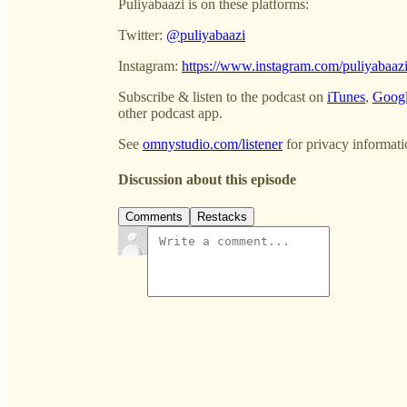
Puliyabaazi is on these platforms:
Twitter:
@‌puliyabaazi
Instagram:
https://www.instagram.com/puliyabaazi
Subscribe & listen to the podcast on
iTunes
,
Googl
other podcast app.
See
omnystudio.com/listener
for privacy informati
Discussion about this episode
Comments
Restacks