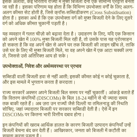
इसके अलावा, कई भारतीय राज्यों में मुफ्त बिजली देना एक सामान्य प्रवृत्ति बनती
जा रही है। इसका परिणाम यह होता है कि विभिन्न उपभोक्ता वर्गों के लिए अलग-
अलग कीमत सेट होती है, जिसे क्रॉस-सब्सिडीकरण (Cross Subsidisation)
होता है। इसका अर्थ है कि एक उपभोक्ता वर्ग को मुफ्त बिजली देने के लिए दूसरे
वर्ग को अधिक कीमत चुकानी पड़ती है।
यह व्यवहार में गलत चीज़ो को बढ़ावा देता है। उदाहरण के लिए, यदि एक किसान
को अपने खेत में 100% मुफ्त बिजली मिल रही है, तो उसके पास यह प्रोत्साहन
हो सकता है कि वह अपने खेत से अपने घर तक बिजली की लाइन खींच ले, ताकि
उसे घर के लिए भी मुफ्त बिजली मिले, या वह अपने खेत में एक आटा चक्की लगा
ले, जिससे उसे अतिरिक्त आय हो सके।
उपभोक्ताओं, निवेश और अर्थव्यवस्था पर प्रभाव
सब्सिडी वाली बिजली हवा से नहीं आती; इसकी कीमत कोई न कोई चुकाता है,
और इस मामले में भुगतान करता है करदाता।
राज्य सरकारें अक्सर अपने बिजली बिल समय पर नहीं चुकातीं। आंकड़े बताते हैं
कि वितरण कंपनियों (DISCOMs) के बिल 18-24 महीने से भी ज्यादा समय
तक बाकी रहते हैं। अब ज़रा उन राज्यों जैसे दिल्ली या तमिलनाडु की स्थिति
सोचिए, जहां ज्यादातर बिजली पर सरकार सब्सिडी देती है। ऐसे में इन
DISCOMs पर कितना भारी वित्तीय दबाव होगा।
इन कंपनियों की खराब आर्थिक हालत के कारण बिजली उत्पादन कंपनियाँ उन्हें
बिजली बेचना बंद कर देती हैं। आखिरकार, जनता को बिजली में कटौती का
सामना करना पड़ता है।