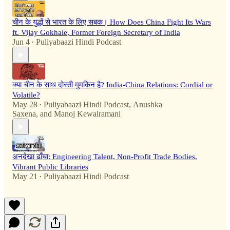
चीन के युद्धों से भारत के लिए सबक। How Does China Fight Its Wars
ft. Vijay Gokhale, Former Foreign Secretary of India
Jun 4
Puliyabaazi Hindi Podcast
•
क्या चीन के साथ दोस्ती मुमकिन है? India-China Relations: Cordial or
Volatile?
May 28
Puliyabaazi Hindi Podcast
,
Anushka
•
Saxena
, and
Manoj Kewalramani
अनदेखा ढाँचा: Engineering Talent, Non-Profit Trade Bodies,
Vibrant Public Libraries
May 21
Puliyabaazi Hindi Podcast
•