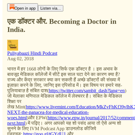
Open in app
Listen via...
एक डॉक्टर और. Becoming a Doctor in
India.
Puliyabaazi Hindi Podcast
Aug 02, 2018
भारत में हर 1668 लोगों के लिए सिर्फ एक डॉक्टर है । इस अभाव के
बावजूद मेडिकल कॉलेजों में सीटें इस साल घटा देने का कारण क्या है?
राज्य और केंद्र सरकार क्या कर सकती हैं अच्छे डॉक्टरों की संख्या में
इज़ाफ़ा करने के लिए, जानिए इस एपिसोड में। इस विषय पर हमारे सह-
पुलियाबाज़ है संबित दाश(
https://twitter.com/sambit_dash?lang=en
)
जो मेलाका मणिपाल मेडिकल कॉलेज में लेक्चरर है। संबित के मेडिकल
शिक्षा पर
लेख Mint(
https://www.livemint.com/Education/MkZvFhKf39vIb
NEXT-the-panacea-for-medical-education-
woes.html
)और EPW(
https://www.epw.in/journal/2017/52/comment
next.html
) में पढ़िए। अगर आपको यह शो पसंद आया तो ऐसे अन्य शो
सुनने के लिए IVM Podcast App डाउनलोड कीजिये
एंड्राइड:
https://goo.gl/tGYdU1
और