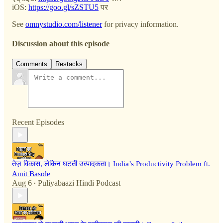
iOS:
https://goo.gl/sZSTU5
पर
See
omnystudio.com/listener
for privacy information.
Discussion about this episode
Comments
Restacks
Recent Episodes
तेज़ विकास, लेकिन घटती उत्पादकता। India’s Productivity Problem ft.
Amit Basole
Aug 6
Puliyabaazi Hindi Podcast
•