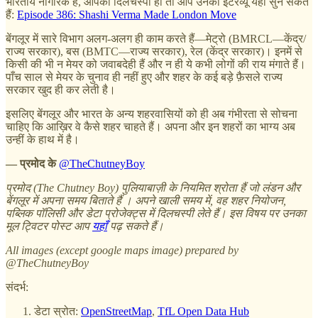
भारतीय नागरिक हैं, आपको दिलचस्पी हो तो आप उनका इंटरव्यू यहाँ सुन सकते
हैं:
Episode 386: Shashi Verma Made London Move
बेंगलूर में सारे विभाग अलग-अलग ही काम करते हैं—मेट्रो (BMRCL—केंद्र/
राज्य सरकार), बस (BMTC—राज्य सरकार), रेल (केंद्र सरकार)। इनमें से
किसी की भी न मेयर को जवाबदेही हैं और न ही ये कभी लोगों की राय मंगाते हैं।
पाँच साल से मेयर के चुनाव ही नहीं हुए और शहर के कई बड़े फ़ैसले राज्य
सरकार खुद ही कर लेती है।
इसलिए बेंगलूर और भारत के अन्य शहरवासियों को ही अब गंभीरता से सोचना
चाहिए कि आख़िर वे कैसे शहर चाहते हैं। अपना और इन शहरों का भाग्य अब
उन्हीं के हाथ में है।
— प्रमोद के
@TheChutneyBoy
प्रमोद (The Chutney Boy) पुलियाबाज़ी के नियमित श्रोता हैं जो लंडन और
बेंगलूर में अपना समय बिताते हैं । अपने खाली समय में, वह शहर नियोजन,
पब्लिक पॉलिसी और डेटा प्रोजेक्ट्स में दिलचस्पी लेते हैं। इस विषय पर उनका
मूल ट्विटर पोस्ट आप
यहाँ
पढ़ सकते हैं।
All images (except google maps image) prepared by
@TheChutneyBoy
संदर्भ:
डेटा स्रोत:
OpenStreetMap
,
TfL Open Data Hub