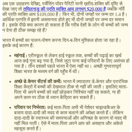
अब एक उदाहरण देखिए, पर्चेसिंग पॉवर पैरिटी यानी ख़रीद-शक्ति की दृष्टि से
देखा जाए तो
तमिलनाडु की प्रति व्यक्ति आय लगभग $20,000 है
जबकि नॉर्वे
की प्रति व्यक्ति आय $109,000 है। फिर भी, दोनों जगहों पर जन्म दर 1.4 है।
आर्थिक प्रगति में इतनी असमानता होते हुए भी दोनों जगहों पर जन्म दर समान
है। इसके पीछे क्या कारण हो सकता है कि गरीब देशों के लोग भी बच्चों को जन्म
न देना ही ठीक समझ रहे हैं?
भारत में बच्चों का पालन-पोषण करना दिन-ब-दिन मुश्किल होता जा रहा है।
इसके कई कारण हैं:
महंगाई :
प्रीस्कूल से लेकर हाई स्कूल तक, बच्चों की पढ़ाई का ख़र्च
आज कई गुना बढ़ गया है, जिसे जुटा पाना कई परिवारों के लिए असंभव हो
गया है। तीन दशकों पहले भारत में ऐसा नहीं था। अच्छी गुणवत्तापूर्ण
शिक्षा भारत के मध्यम वर्ग की पहुँच में थी।
अच्छे डे
-
केयर सेंटर्स की कमी:
भारत में ज़्यादातर डे-केयर और प्रारंभिक
शिक्षा केंद्रों में बच्चों की देखभाल ठीक से नहीं की जाती। इसलिए माता-
पिता भी अपने बच्चों को वहाँ छोड़कर निश्चिंत नहीं रह सकते, ना ही
अपने काम पर ठीक से ध्यान केंद्रित कर सकते हैं।
परिवार पर निर्भरता:
कई माता-पिता अभी भी पेशेवर चाइल्डकैअर के
बजाय दादा-दादी की मदद से काम चलाने की अपेक्षा करते हैं। लेकिन
दादा-दादी के स्वास्थ्य की समस्याओं और अनिच्छा के कारण वो मदद भी
नहीं मिल पाती। ऐसे में माता-पिता अपने आप को असहाय और अकेले
महसूस करते हैं।