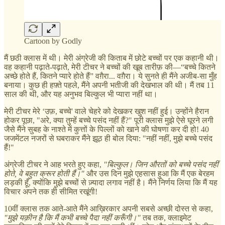
Cartoon by Godly
मैं छठी क्लास में थी। मेरी अंग्रेजी की किताब में छोटे बच्चों पर एक कहानी थी।
वह कहानी पढ़ाते-पढ़ाते, मेरी टीचर ने बच्चों की खूब तारीफ़ की—“बच्चे कितने
अच्छे होते हैं, कितने प्यारे होते हैं” वग़ैरा... वग़ैरा। ये सुनते ही मैंने अजीब-सा मुँह
बनाया। कुछ ही हफ़्ते पहले, मैंने अपनी भतीजी की देखभाल की थी। मैं तब 11
साल की थी, और यह अनुभव बिल्कुल भी प्यारा नहीं था।
मेरी टीचर मेरे ‘उफ़, बच्चे' वाले चेहरे को देखकर खुश नहीं हुई। उन्होंने हैरान
होकर पूछा, "अरे, क्या तुम्हें बच्चे पसंद नहीं हैं?" पूरी क्लास मुझे ऐसे घूरने लगी
जैसे मैंने सुबह के नाश्ते में कुत्तों के पिल्लों को खाने की घोषणा कर दी हो! 40
जजमेंटल नजरों से घबराकर मैंने झूठ ही बोल दिया: "नहीं नहीं, मुझे बच्चे पसंद
हैं!"
अंग्रेजी टीचर ने आह भरते हुए कहा,
"बिल्कुल। जिन औरतों को बच्चे पसंद नहीं
होते, वे बहुत क्रूर होती हैं।"
और उस दिन मुझे एहसास हुआ कि मैं एक बेरहम
लड़की हूँ, क्योंकि मुझे बच्चों से ज़्यादा लगाव नहीं है। मैंने निर्णय लिया कि मैं यह
विचार अपने तक ही सीमित रखूंगी!
10वीं क्लास तक आते-आते मैंने आख़िरकार अपनी सबसे अच्छी दोस्त से कहा,
"मुझे यक़ीन है कि मैं कभी बच्चे पैदा नहीं करूँगी।"
तब तक, क्लाइमेट