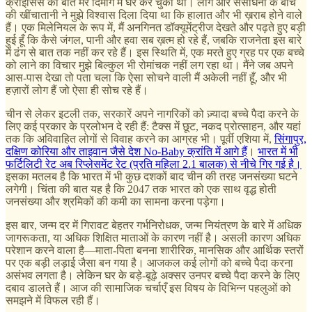
क्राइसिस की बातें मेरे दिमाग में घर कर चुकी थीं। लोग और संसाधनों के बीच
की खींचातानी ने मुझे विश्वास दिला दिया था कि हालात और भी ख़राब होने वाले
हैं। एक मिलेनियल के रूप में, मैं अनगिनत डॉक्यूमेंट्रीज देखते और पढ़ते हुए बड़ी
हुई हूँ कि कैसे जंगल, पानी और हवा सब ख़त्म हो रहे हैं, जबकि राजनेता इस बारे
में ढंग से बात तक नहीं कर रहे हैं। इस स्थिति में, एक मरते हुए ग्रह पर एक बच्चे
को लाने का विचार मुझे बिल्कुल भी रोमांचक नहीं लग रहा था। मैंने जब अपने
आस-पास देखा तो पता चला कि ऐसा सोचने वाली मैं अकेली नहीं हूँ, और भी
हज़ारों लोग हैं जो ऐसा ही सोच रहे हैं।
चीन से लेकर इटली तक, सरकारें अपने नागरिकों को ज़्यादा बच्चे पैदा करने के
लिए कई प्रकार के प्रलोभन दे रही हैं: टैक्स में छूट, नकद प्रोत्साहन, और यहां
तक ​​कि अविवाहित लोगों से विवाह करने का आग्रह भी। पूर्वी एशिया में,
सिंगापुर,
दक्षिण कोरिया और ताइवान जैसे देश No-Baby क्रांति में आगे हैं
।
भारत में भी
फर्टिलिटी रेट अब रिप्लेसमेंट रेट (प्रति महिला 2.1 बालक) से नीचे गिर गई है।
इसका मतलब है कि भारत में भी कुछ दशकों बाद चीन की तरह जनसंख्या घटने
लगेगी। चिंता की बात यह है कि 2047 तक भारत को एक साथ वृद्ध होती
जनसंख्या और श्रमिकों की कमी का सामना करना पड़ेगा।
इस बार, जन्म दर में गिरावट बेहतर गर्भनिरोधक, जन्म नियंत्रण के बारे में अधिक
जागरूकता, या अधिक शिक्षित माताओं के कारण नहीं है। असली कारण अधिक
परेशान करने वाला है—माता-पिता बनना शारीरिक, मानसिक और आर्थिक स्तरों
पर एक बड़ी लड़ाई जैसा बन गया है। आजकल कई लोगों को बच्चे पैदा करना
असंभव लगता है। लेकिन घर के बड़े-बूढ़े अक्सर उनपर बच्चे पैदा करने के लिए
दबाव डालते हैं। आज की सामाजिक चर्चाएँ इस विषय के विभिन्न पहलुओं को
समझने में विफल रही हैं।