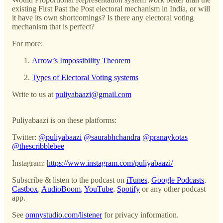
existing First Past the Post electoral mechanism in India, or will
it have its own shortcomings? Is there any electoral voting
mechanism that is perfect?
For more:
Arrow’s Impossibility Theorem
Types of Electoral Voting systems
Write to us at
puliyabaazi@gmail.com
Puliyabaazi is on these platforms:
Twitter:
@puliyabaazi
@saurabhchandra
@pranaykotas
@thescribblebee
Instagram:
https://www.instagram.com/puliyabaazi/
Subscribe & listen to the podcast on
iTunes
,
Google Podcasts
,
Castbox
,
AudioBoom
,
YouTube
,
Spotify
or any other podcast
app.
See
omnystudio.com/listener
for privacy information.