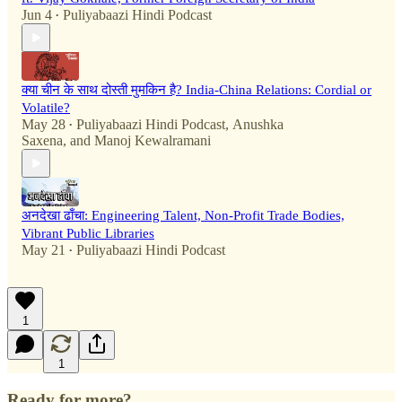
Jun 4
Puliyabaazi Hindi Podcast
•
क्या चीन के साथ दोस्ती मुमकिन है? India-China Relations: Cordial or
Volatile?
May 28
Puliyabaazi Hindi Podcast
,
Anushka
•
Saxena
, and
Manoj Kewalramani
अनदेखा ढाँचा: Engineering Talent, Non-Profit Trade Bodies,
Vibrant Public Libraries
May 21
Puliyabaazi Hindi Podcast
•
1
1
Ready for more?