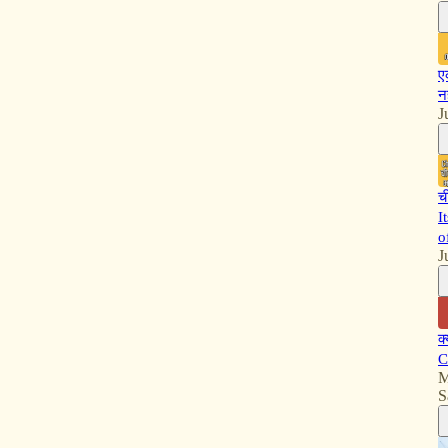
ए
न
J
च
I
o
J
क
C
M
S