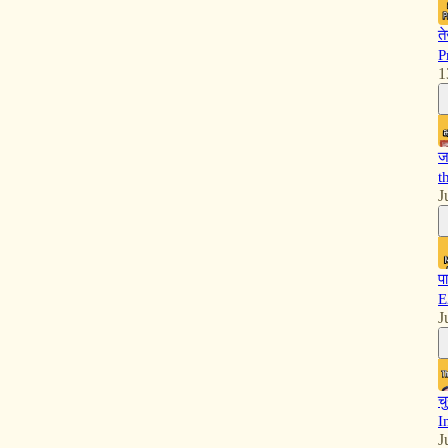
त
P
1
ज
t
J
प
E
J
च
I
J