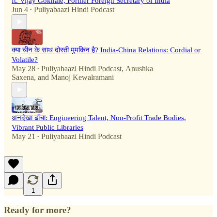
ft. Vijay Gokhale, Former Foreign Secretary of India
Jun 4
Puliyabaazi Hindi Podcast
•
क्या चीन के साथ दोस्ती मुमकिन है? India-China Relations: Cordial or
Volatile?
May 28
Puliyabaazi Hindi Podcast
,
Anushka
•
Saxena
, and
Manoj Kewalramani
अनदेखा ढाँचा: Engineering Talent, Non-Profit Trade Bodies,
Vibrant Public Libraries
May 21
Puliyabaazi Hindi Podcast
•
1
Ready for more?