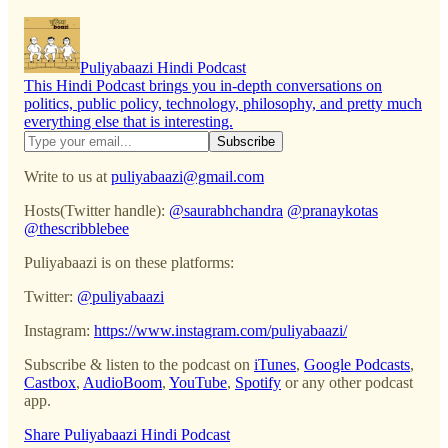
Puliyabaazi Hindi Podcast
This Hindi Podcast brings you in-depth conversations on
politics, public policy, technology, philosophy, and pretty much
everything else that is interesting.
Write to us at
puliyabaazi@gmail.com
Hosts(Twitter handle):
@saurabhchandra
@pranaykotas
@thescribblebee
Puliyabaazi is on these platforms:
Twitter:
@puliyabaazi
Instagram:
https://www.instagram.com/puliyabaazi/
Subscribe & listen to the podcast on
iTunes
,
Google Podcasts
,
Castbox
,
AudioBoom
,
YouTube
,
Spotify
or any other podcast
app.
Share Puliyabaazi Hindi Podcast