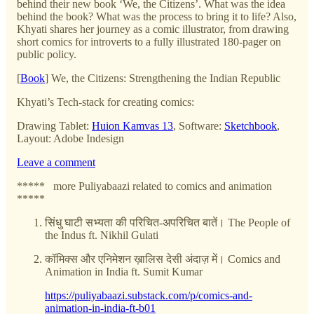
behind their new book ‘We, the Citizens’. What was the idea
behind the book? What was the process to bring it to life? Also,
Khyati shares her journey as a comic illustrator, from drawing
short comics for introverts to a fully illustrated 180-pager on
public policy.
[
Book
] We, the Citizens: Strengthening the Indian Republic
Khyati’s Tech-stack for creating comics:
Drawing Tablet:
Huion Kamvas 13
, Software:
Sketchbook
,
Layout: Adobe Indesign
Leave a comment
***** more Puliyabaazi related to comics and animation
*****
सिंधु घाटी सभ्यता की परिचित-अपरिचित बातें। The People of
the Indus ft. Nikhil Gulati
कॉमिक्स और एनिमेशन ख़ालिस देसी अंदाज़ में। Comics and
Animation in India ft. Sumit Kumar
https://puliyabaazi.substack.com/p/comics-and-
animation-in-india-ft-b01