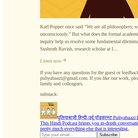
Karl Popper once said “We are all philosophers; we 
unconsciously.” But what does the formal academic
inquiry help us resolve some fundamental dilemmas 
Sushruth Ravish, research scholar at I…
Listen now
If you have any questions for the guest or feedback
puliyabaazi@gmail.com. If you like our work, plea
family and colleagues.
substack:
पुलियाबाज़ी हिन्दी-उर्दू पॉडकास्ट Puliyabaaz
This Hindi Podcast brings you in-depth conversatio
pretty much everything else that is interesting.