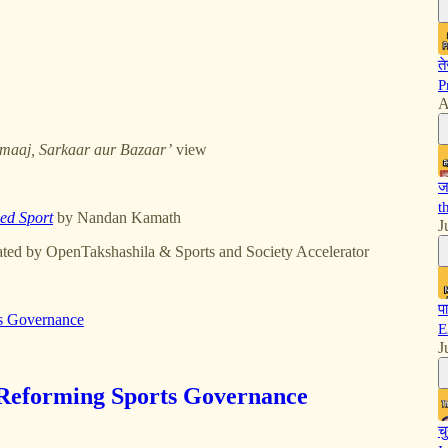
त
P
A
maaj, Sarkaar aur Bazaar’
view
ज
t
ed Sport
by Nandan Kamath
J
ated by OpenTakshashila & Sports and Society Accelerator
प
ts Governance
E
J
ें। Reforming Sports Governance
च