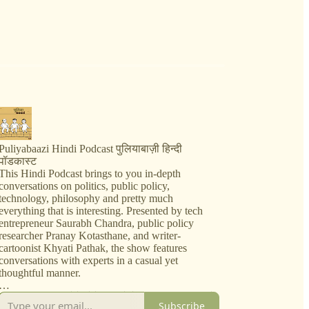
Puliyabaazi Hindi Podcast पुलियाबाज़ी हिन्दी
पॉडकास्ट
This Hindi Podcast brings to you in-depth
conversations on politics, public policy,
technology, philosophy and pretty much
everything that is interesting. Presented by tech
entrepreneur Saurabh Chandra, public policy
researcher Pranay Kotasthane, and writer-
cartoonist Khyati Pathak, the show features
conversations with experts in a casual yet
thoughtful manner.
जब महफ़िल ख़त्म होते-होते दरवाज़े के बाहर, एक पुलिया के
Subscribe