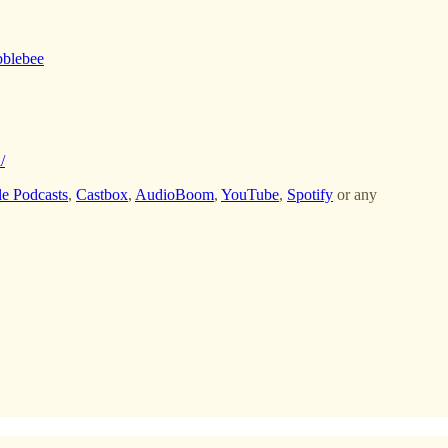
bblebee
/
e Podcasts
,
Castbox
,
AudioBoom
,
YouTube
,
Spotify
or any