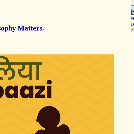
अ
B
ophy Matters.
M