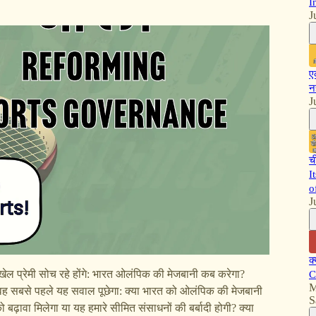
I
J
ए
न
J
च
I
o
J
क
ेल प्रेमी सोच रहे होंगे: भारत ओलंपिक की मेजबानी कब करेगा?
C
M
ो वह सबसे पहले यह सवाल पूछेगा: क्या भारत को ओलंपिक की मेजबानी
S
ढ़ावा मिलेगा या यह हमारे सीमित संसाधनों की बर्बादी होगी? क्या