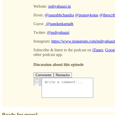
Website:
puliyabaazi.in
Hosts:
@saurabhchandra
@pranaykotas
@thescri
Guest:
@nandankamath
Twitter:
@puliyabaazi
Instagram:
https://www.instagram.com/puliyabaazi
Subscribe & listen to the podcast on
iTunes
,
Googl
other podcast app.
Discussion about this episode
Comments
Restacks
Ready for more?