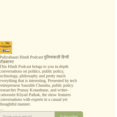
Puliyabaazi Hindi Podcast पुलियाबाज़ी हिन्दी
पॉडकास्ट
This Hindi Podcast brings to you in-depth
conversations on politics, public policy,
technology, philosophy and pretty much
everything that is interesting. Presented by tech
entrepreneur Saurabh Chandra, public policy
researcher Pranay Kotasthane, and writer-
cartoonist Khyati Pathak, the show features
conversations with experts in a casual yet
thoughtful manner.
जब महफ़िल ख़त्म होते-होते दरवाज़े के बाहर, एक पुलिया के
Subscribe