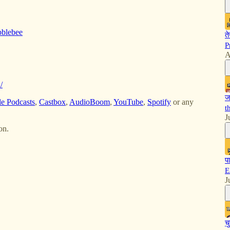
bblebee
त
P
A
/
ज
e Podcasts
,
Castbox
,
AudioBoom
,
YouTube
,
Spotify
or any
t
J
on.
प
E
J
च