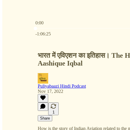
0:00
Current time: 0:00 / Total time: -1:06:25
-1:06:25
भारत में एविएशन का इतिहास। The H
Aashique Iqbal
Puliyabaazi Hindi Podcast
Nov 17, 2022
1
Share
How is the story of Indian Aviation related to the