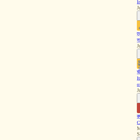
I
J
ए
न
J
च
I
o
J
क
C
M
S