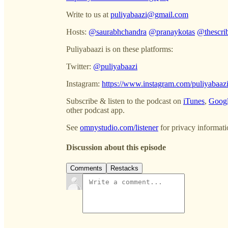
Write to us at
puliyabaazi@gmail.com
Hosts:
@saurabhchandra
@pranaykotas
@thescri
Puliyabaazi is on these platforms:
Twitter:
@puliyabaazi
Instagram:
https://www.instagram.com/puliyabaazi
Subscribe & listen to the podcast on
iTunes
,
Googl
other podcast app.
See
omnystudio.com/listener
for privacy informati
Discussion about this episode
Comments
Restacks