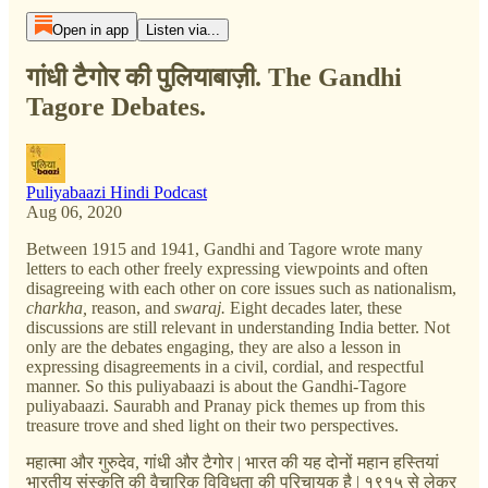
Open in app
Listen via...
गांधी टैगोर की पुलियाबाज़ी. The Gandhi
Tagore Debates.
Puliyabaazi Hindi Podcast
Aug 06, 2020
Between 1915 and 1941, Gandhi and Tagore wrote many
letters to each other freely expressing viewpoints and often
disagreeing with each other on core issues such as nationalism,
charkha,
reason, and
swaraj.
Eight decades later, these
discussions are still relevant in understanding India better. Not
only are the debates engaging, they are also a lesson in
expressing disagreements in a civil, cordial, and respectful
manner. So this puliyabaazi is about the Gandhi-Tagore
puliyabaazi. Saurabh and Pranay pick themes up from this
treasure trove and shed light on their two perspectives.
महात्मा और गुरुदेव, गांधी और टैगोर | भारत की यह दोनों महान हस्तियां
भारतीय संस्कृति की वैचारिक विविधता की परिचायक है | १९१५ से लेकर