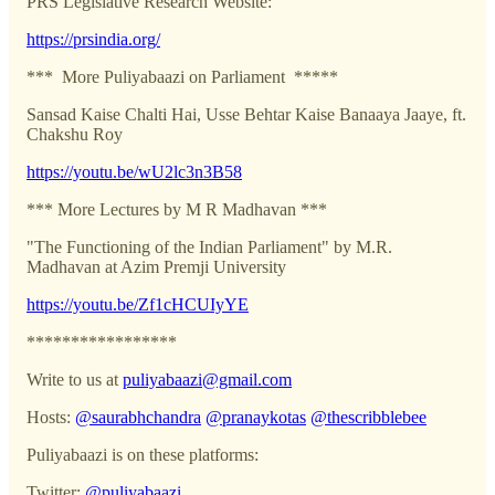
PRS Legislative Research Website:
https://prsindia.org/
*** More Puliyabaazi on Parliament *****
Sansad Kaise Chalti Hai, Usse Behtar Kaise Banaaya Jaaye, ft.
Chakshu Roy
https://youtu.be/wU2lc3n3B58
*** More Lectures by M R Madhavan ***
"The Functioning of the Indian Parliament" by M.R.
Madhavan at Azim Premji University
https://youtu.be/Zf1cHCUIyYE
*****************
Write to us at
puliyabaazi@gmail.com
Hosts:
@saurabhchandra
@pranaykotas
@thescribblebee
Puliyabaazi is on these platforms:
Twitter:
@puliyabaazi