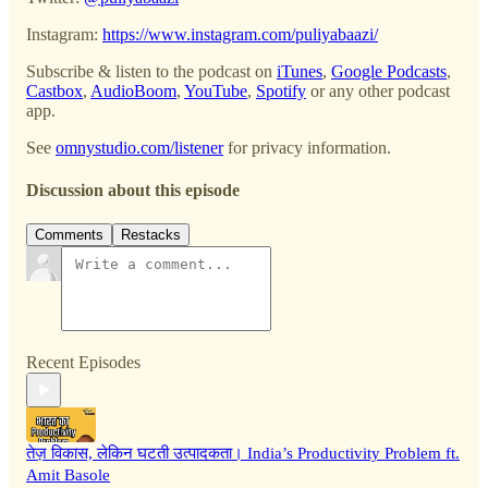
Instagram:
https://www.instagram.com/puliyabaazi/
Subscribe & listen to the podcast on
iTunes
,
Google Podcasts
,
Castbox
,
AudioBoom
,
YouTube
,
Spotify
or any other podcast
app.
See
omnystudio.com/listener
for privacy information.
Discussion about this episode
Comments
Restacks
Recent Episodes
तेज़ विकास, लेकिन घटती उत्पादकता। India’s Productivity Problem ft.
Amit Basole