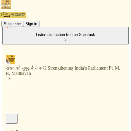
Subscribe
Sign in
Listen distraction-free on Substack
संसद को सुदृढ़ कैसे करें? Strengthening India’s Parliament Ft. M.
R. Madhavan
1×
Current time: 0:00 / Total time: -44:47