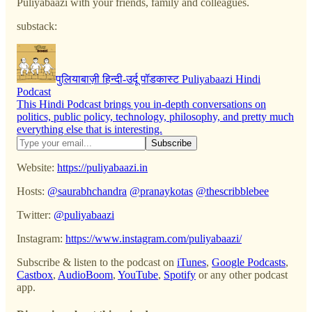
Puliyabaazi with your friends, family and colleagues.
substack:
पुलियाबाज़ी हिन्दी-उर्दू पॉडकास्ट Puliyabaazi Hindi
Podcast
This Hindi Podcast brings you in-depth conversations on
politics, public policy, technology, philosophy, and pretty much
everything else that is interesting.
Website:
https://puliyabaazi.in
Hosts:
@saurabhchandra
@pranaykotas
@thescribblebee
Twitter:
@puliyabaazi
Instagram:
https://www.instagram.com/puliyabaazi/
Subscribe & listen to the podcast on
iTunes
,
Google Podcasts
,
Castbox
,
AudioBoom
,
YouTube
,
Spotify
or any other podcast
app.