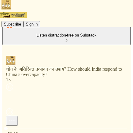
Subscribe
Sign in
Listen distraction-free on Substack
चीन के अतिरिक्त उत्पादन का उपाय? How should India respond to
China’s overcapacity?
1×
Current time: 0:00 / Total time: -50:23