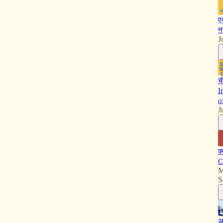
ए
न
J
च
I
o
J
क
C
M
S
अ