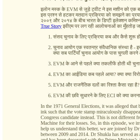
इलोन मस्क के EVM से जुड़े ट्वीट ने इस मशीन को एक बार फ
इस प्रश्न से हटकर मतदान प्रक्रिया को समझने का प्रयास 
२००९ और २०१४ के बीच भारत के डिप्टी इलेक्शन कमिश्नर
True Story
इवीएम पर लग रही आलोचनाओं का मुँहतोड़ जवाब
संसद चुनाव के लिए प्रक्रिया कब और कैसे शुरू हो
चुनाव आयोग एक स्वतन्त्र संवैधानिक संस्था है -
क्या सब पार्टियाँ चुनाव आयोग के पास चुगली करने
EVM के आने से पहले क्या तकलीफें होती थी चुनाव
EVM का आईडिया कब पहले आया? क्या क्या विर
EVM और राजनैतिक दलों का रिश्ता कैसा रहा है?
EVM की छवि सुधारने के लिए ECI को क्या करना
In the 1971 General Elections, it was alleged that
ink such that the vote stamp miraculously disappe
Congress candidate instead. This is not different f
Machine for their losses. So, in this episode, we i
help us understand this better, we are joined by
between 2009 and 2014. Dr Shukla has served as an 
and has been decorated with the Prime Minister’s 