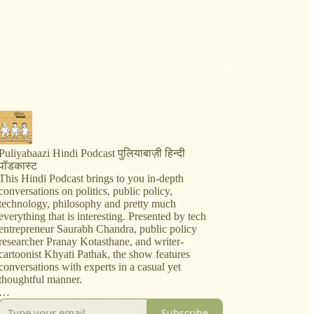
Puliyabaazi Hindi Podcast पुलियाबाज़ी हिन्दी
पॉडकास्ट
This Hindi Podcast brings to you in-depth
conversations on politics, public policy,
technology, philosophy and pretty much
everything that is interesting. Presented by tech
entrepreneur Saurabh Chandra, public policy
researcher Pranay Kotasthane, and writer-
cartoonist Khyati Pathak, the show features
conversations with experts in a casual yet
thoughtful manner.
जब महफ़िल ख़त्म होते-होते दरवाज़े के बाहर, एक पुलिया के
Subscribe