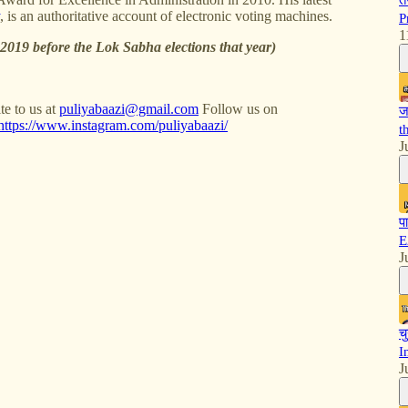
त
, is an authoritative account of electronic voting machines.
P
1
n 2019 before the Lok Sabha elections that year)
te to us at
puliyabaazi@gmail.com
Follow us on
ज
https://www.instagram.com/puliyabaazi/
t
J
प
E
J
च
I
J