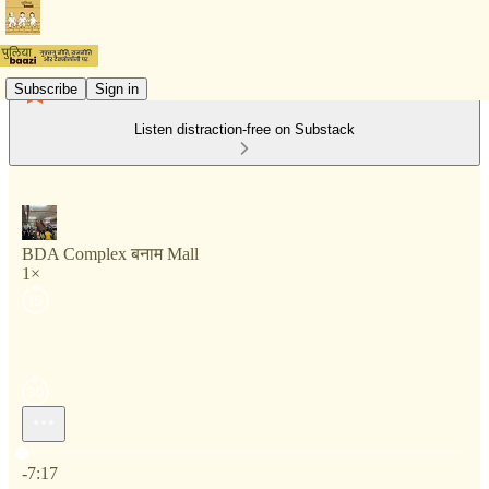
Subscribe
Sign in
Listen distraction-free on Substack
BDA Complex बनाम Mall
1×
Current time: 0:00 / Total time: -7:17
-7:17