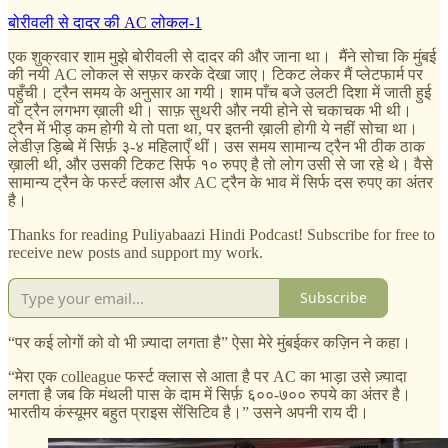
बोरीवली से दादर की AC लोकल-1
एक शुक्रवार शाम मुझे बोरीवली से दादर की और जाना था। मैंने सोचा कि मुंबई
की नयी AC लोकल से सफ़र करके देखा जाए। टिकट लेकर मैं प्लेटफार्म पर
पहुँची। ट्रैन समय के अनुसार आ गयी। शाम पाँच बजे उलटी दिशा में जाती हुई
वो ट्रैन लगभग ख़ाली थी। साफ़ सुथरी और नयी होने से चकाचक भी थी।
ट्रैन में भीड़ कम होगी ये तो पता था, पर इतनी ख़ाली होगी ये नहीं सोचा था।
लेडीज़ ड़िब्बे में सिर्फ़ ३-४ महिलाएँ थीं। उस समय सामान्य ट्रैन भी ठीक ठाक
ख़ाली थी, और उसकी टिकट सिर्फ १० रुपए है तो लोग उसी से जा रहे थे। वैसे
सामान्य ट्रैन के फर्स्ट क्लास और AC ट्रैन के भाव में सिर्फ दस रुपए का अंतर
है।
Thanks for reading Puliyabaazi Hindi Podcast! Subscribe for free to
receive new posts and support my work.
Subscribe
“पर कई लोगों को वो भी ज़्यादा लगता है” ऐसा मेरे मुंबईकर कज़िन ने कहा।
“मेरा एक colleague फर्स्ट क्लास से आता है पर AC का भाड़ा उसे ज़्यादा
लगता है जब कि मंथली पास के दाम में सिर्फ़ ६००-७०० रुपये का अंतर है।
भारतीय कंस्यूमर बहुत प्राइस सेंसिटिव है।” उसने अपनी राय दी।