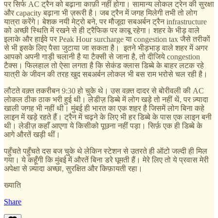
पर सिर्फ AC ट्रैन को बढ़ाना काफ़ी नहीं होगा। सामान्य लोकल ट्रेन की सुरक्षा
और capacity बढ़ाना भी ज़रूरी है। जब ट्रैन में जगह मिलेगी तभी तो लोग
यात्रा करेंगे। बेशक नयी मेट्रो बने, पर मौजूदा सबअर्बन ट्रैन infrastructure
को अच्छी स्थिति में रखने से ही ट्रैफिक पर काबू रहेगा। शहर के भीड़ वाले
इलाके और हाईवे पर Peak Hour surcharge या congestion tax जैसे तरीकों
से भी इसके लिए पैसा जुटाया जा सकता है। इतने भीड़भाड़ वाले शहर में अगर
आपको अपनी गाड़ी चलानी है या टैक्सी से जाना है, तो दीजिये congestion
टैक्स। फिलहाल तो ऐसा लगता है कि सेकंड क्लास डिब्बे के बाहर लटक रहे
यात्री के जीवन की तरह खुद सबअर्बन लोकल भी बस राम भरोसे चल रही है।
लौटते वक़्त तकरीबन 9:30 हो चुके थे। उस वक़्त दादर से बोरीवली की AC
लोकल ठीक ठाक भरी हुई थी। लेडीज़ डिब्बे में लोग खड़े तो नहीं थें, पर ज़्यादा
खाली जगह भी नहीं थी। मुंबई ही भारत का एक शहर है जिसमें लोग बिना कहे
लाइन में खड़े रहते हैं। ट्रैन में चढ़ने के लिए भी हर डिब्बे के पास एक लाइन बनी
थी। लेडीज़ कहाँ आएगा ये किसीको पूछना नहीं पड़ा। सिर्फ़ एक ही डिब्बे के
आगे औरतें खड़ी थीं।
पहुँचते पहुँचते दस बज चुके थे लेकिन स्टेशन से उतरते ही ऑटो जल्दी ही मिल
गया। ये कहूँगी कि मुंबई में औरतें बिना डरे घूमती हैं। मेरे लिए तो ये प्रवास मेरी
अपेक्षा से ज़्यादा अच्छा, सुरक्षित और किफ़ायती रहा।
ख्याति
Share